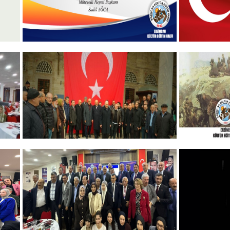
Hayırlı Bayramlar
19 MAYIS
+
GELENEKSEL ŞEHİTLERİMİZİ
ERZINCA
ANMA PROGRAMI
ANMA P
DÜZENLEDİK
+