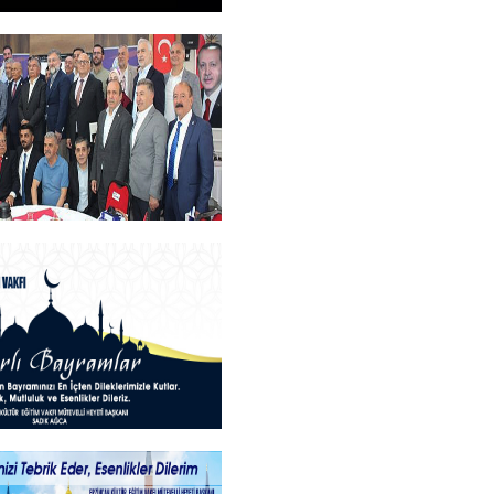
M
+
an Teşekkür Belgesi
rogramı
+
ayramlar