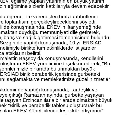
KEV, eğitime yapılan yatırımın en büyük yatırım
zin eğitimine sizlerin katkılarıyla devam edecektir"
da öğrencilere verecekleri burs taahhütlerini
e toplantısını gerçekleştireceklerini söyledi.
i
de konuşmasında, EKEV’in iftar yemeğinde
lunmaktan duyduğu memnuniyeti dile getirerek,
, barış ve sağlık getirmesi temennisinde bulundu.
 Sezgin
de yaptığı konuşmada, 10 yıl ERSİAD
imiyle birlikte tüm etkinliklerde istişareler
attıklarını belirtti.
malettin Başsoy
da konuşmasında, kendilerini
a buluşturan EKEV yönetimine teşekkür ederek, "Bu
ehrilerimizle bir arada bulunmaktan büyük
RSİAD birlik beraberlik içerisinde gurbetteki
ını sağlamakta ve memleketimize güzel hizmetler
Akdemir
de yaptığı konuşmada, kardeşlik ve
veye çıktığı Ramazan ayında, gurbette yaşayan
 taşıyan Erzincanlılarla bir arada olmaktan büyük
k “Birlik ve beraberlik tablosu oluşturarak bu
 olan EKEV Yöneticilerine teşekkür ediyorum”