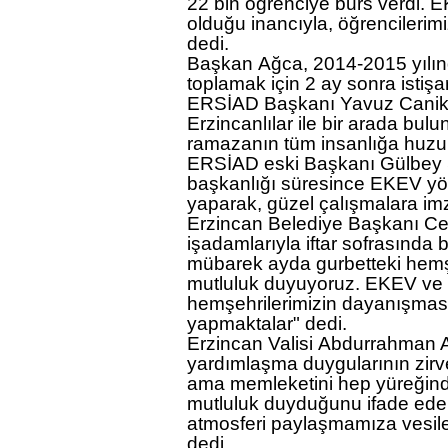
22 bin öğrenciye burs verdi. E
olduğu inancıyla, öğrencilerimi
dedi.
Başkan
Ağca
, 2014-2015 yılın
toplamak için 2 ay sonra istişar
ERSİAD Başkanı
Yavuz Canikl
Erzincanlılar ile bir arada bu
ramazanın tüm insanlığa huzur
ERSİAD eski Başkanı
Gülbey
başkanlığı süresince EKEV yönet
yaparak, güzel çalışmalara imza 
Erzincan Belediye Başkanı
Ce
işadamlarıyla iftar sofrasınd
mübarek ayda gurbetteki hemş
mutluluk duyuyoruz. EKEV ve E
hemşehrilerimizin dayanışmas
yapmaktalar" dedi.
Erzincan Valisi
Abdurrahman 
yardımlaşma duygularının zir
ama memleketini hep yüreğinde
mutluluk duyduğunu ifade edere
atmosferi paylaşmamıza vesile
dedi.