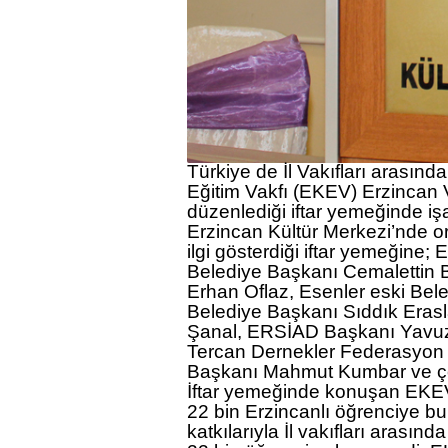
Türkiye de İl Vakıfları arasınd
Eğitim Vakfı (EKEV) Erzincan V
düzenlediği iftar yemeğinde iş
Erzincan Kültür Merkezi’nde o
ilgi gösterdiği iftar yemeğine; 
Belediye Başkanı
Cemalettin 
Erhan Oflaz
, Esenler eski Bel
Belediye Başkanı
Sıddık Eras
Şanal
, ERSİAD Başkanı
Yavuz
Tercan Dernekler Federasyon
Başkanı
Mahmut Kumbar
ve ç
İftar yemeğinde konuşan EKE
22 bin Erzincanlı öğrenciye bur
katkılarıyla İl vakıfları aras