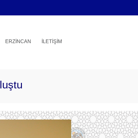
ERZINCAN
İLETIŞIM
luştu