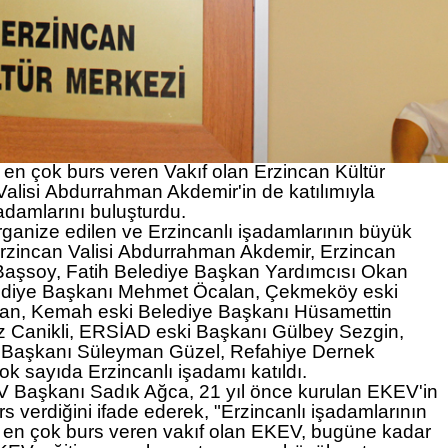
a en çok burs veren Vakıf olan Erzincan Kültür
alisi
Abdurrahman Akdemir
'in de katılımıyla
adamlarını buluşturdu.
rganize edilen ve Erzincanlı işadamlarının büyük
Erzincan Valisi
Abdurrahman Akdemir
, Erzincan
Başsoy
, Fatih Belediye Başkan Yardımcısı
Okan
ediye Başkanı
Mehmet Öcalan
, Çekmeköy eski
lan
, Kemah eski Belediye Başkanı
Hüsamettin
 Canikli
, ERSİAD eski Başkanı
Gülbey Sezgin
,
 Başkanı
Süleyman Güzel
, Refahiye Dernek
ok sayıda Erzincanlı işadamı katıldı.
V Başkanı
Sadık Ağca
, 21 yıl önce kurulan EKEV'in
s verdiğini ifade ederek, "Erzincanlı işadamlarının
ında en çok burs veren vakıf olan EKEV, bugüne kadar