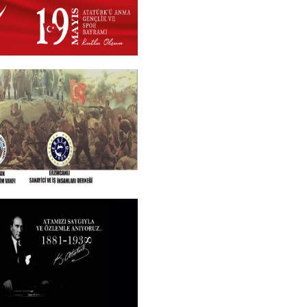
 2026
+
N VE TÜM SEHITLERI
ROGRAMI
+