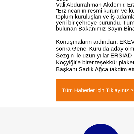
Vali Abdurrahman
Akdemir
, E
“Erzincan’ın resmi kurum ve kurul
toplum kuruluşları ve iş adamla
yeni bir çehreye büründü. Tüm
bulunan Bakanımız Sayın
Bina
Konuşmaların ardından, EKEV 
sonra Genel Kurulda aday olm
Sezgin
ile uzun yıllar ERSİAD
Koçyiğit
'e birer teşekkür plaketi
Başkanı
Sadık Ağca
takdim ett
Tüm Haberler için Tıklayınız >