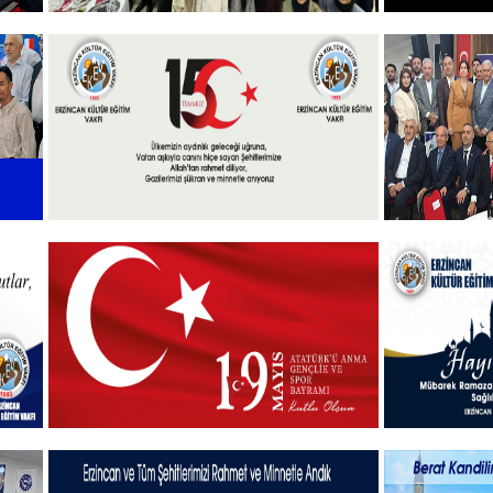
Vakfımızın 2025-2026 Yılı Burs
10 KASI
Toplantısı Yapıldı.
+
l
15 Temmuz 2025
Vakfımızd
Takdim P
+
19 MAYIS 2025
Hayırlı B