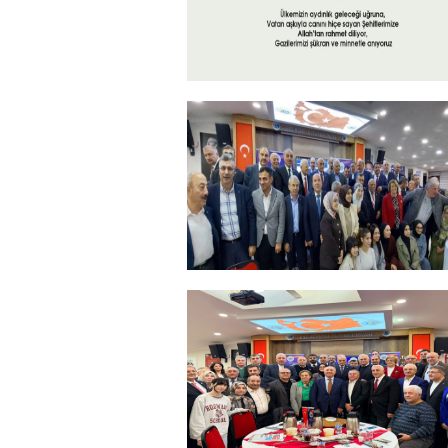
15 Temmuz 2026
+
ERZİNCANLILAR EKEV’İN
GELENEKSEL İFTAR
YEMEĞİNDE BULUŞTU
+