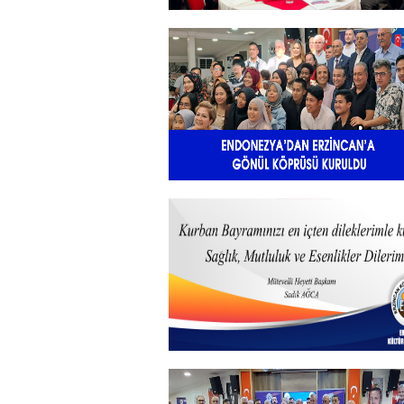
Sadık Ağça Yeniden Başkan
Seçildi
+
Endonezya’dan Erzincan’a gönü
köprüsü
+
Kurban Bayramı