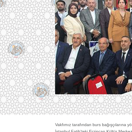
Vakfımız tarafından burs bağışçılarına yö
İstanbul Fatih'teki Erzincan Kültür Merk