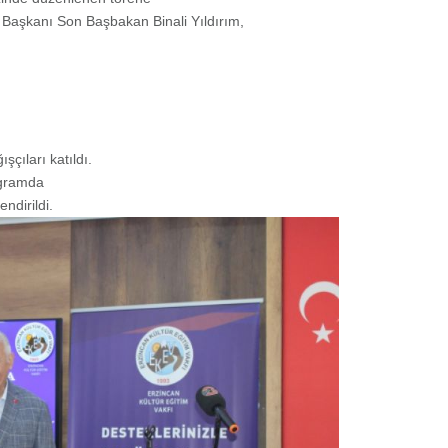
ti Başkanı Son Başbakan Binali Yıldırım,
şçıları katıldı.
rogramda
ndirildi.