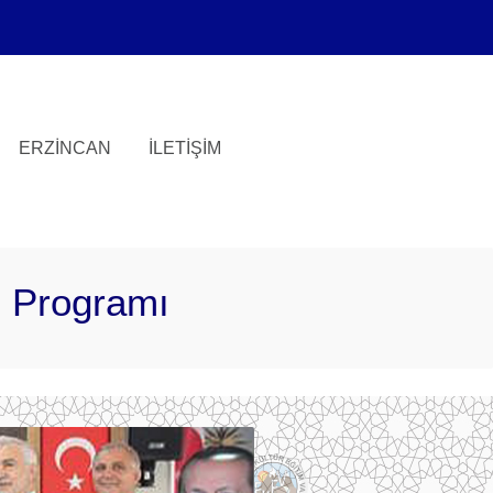
ERZINCAN
İLETIŞIM
m Programı