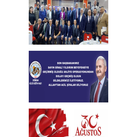
+
2024-2025 Burs Toplantısında 7000
Yakın Taahhüt alındı
+
Geçmiş Olsun Mesajı
+