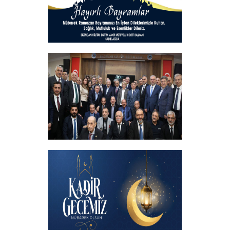
Hayırlı Bayramlar
+
İftar programında başbakanımızın
katılımıyla hemşehrilerimizle buluştuk
+