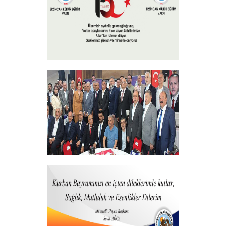
+
15 Temmuz 2025
+
Vakfımızdan Teşekkür Belgesi Takdim
Programı
+