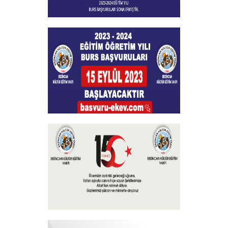
Burs Başvuları Sona Ermiştir
+
Burs Başvuruları
+
15 Temmuz 2023