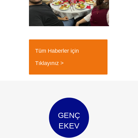
Tüm Haberler için
Tıklayınız >
GENÇ
EKEV