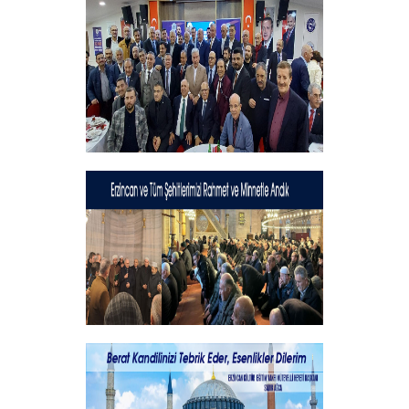
Hayırlı Bayramlar
+
Geleneksel İftar Programımız
+
Şehitlerimizi Rahmet ve Minnetle
Andık...
+