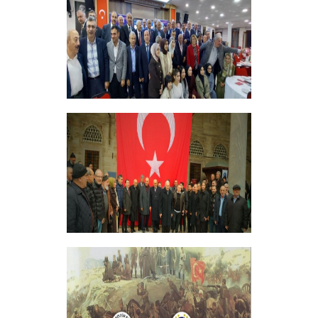
+
ERZİNCANLILAR EKEV’İN
GELENEKSEL İFTAR YEMEĞİNDE
BULUŞTU
+
GELENEKSEL ŞEHİTLERİMİZİ ANMA
PROGRAMI DÜZENLEDİK
+