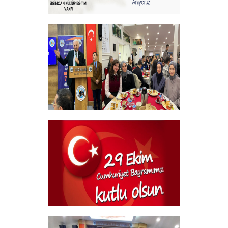
Sehitlerimizi Rahmetle Anıyoruz
+
Geleneksel Bursiyer öğrencilerimizle
kahvaltı Programı
+
29 Ekim Cumhuriyet Bayramı