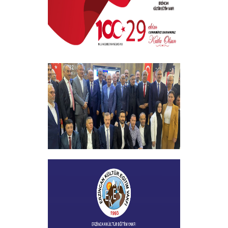
+
29 EKİM CUMHURİYET BAYRAMI
+
Vakfımızın 2023-2024 Yılı Burs
Toplantısı Yapıldı
+