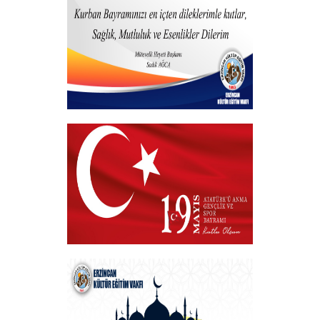
+
Hayırlı Bayramlar
+
VAKIF BAŞKANIMIZDAN 19 MAYIS
MESAJI
+