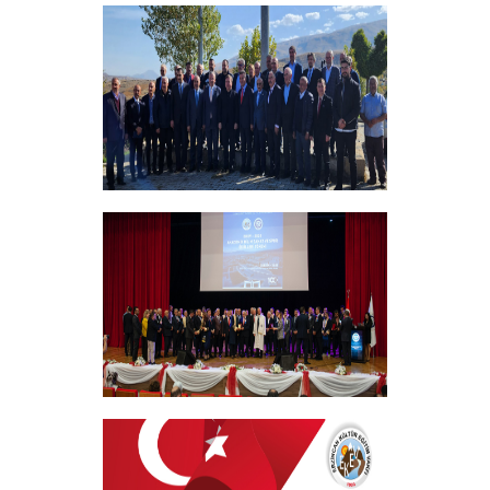
Bursiyer Tanışma Toplantısı Yapıldı
+
Vakıf Yönetim Kurulumuz Erzincan
Kemah'da Bir Takım Ziyaretlerde
Bulundu
+
EKEV “Akademik Bilim, Sanat ve Spor
Ödülleri” Töreni Yapıldı