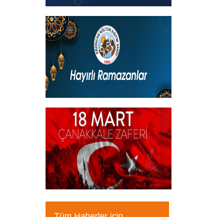
Kadir Gecemiz Mübarek Olsun
+
Hayırlı Ramazanlar
+
18 Mart Çanakkale Şehitleri Mesajı
Tüm Haberler için