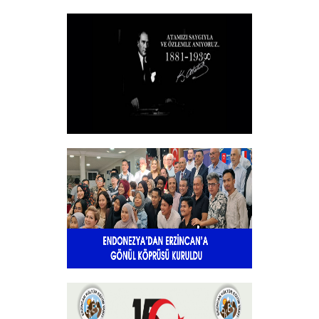
Vakfımızın 2025-2026 Yılı Burs
Toplantısı Yapıldı.
+
10 KASIM
+
Endonezya’dan Erzincan’a gönül
köprüsü