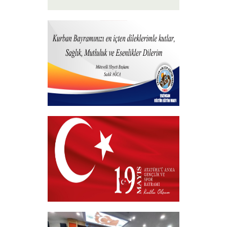
15 Temmuz 2026
+
Hayırlı Bayramlar
+
19 MAYIS 2026