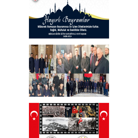
+
Hayırlı Bayramlar
+
Tüm Şehitlerimizi Anma Programı
Düzenledik
+