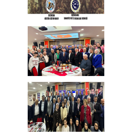
ERZINCAN VE TÜM SEHITLERI ANMA
PROGRAMI
+
Sadık Ağça Yeniden Başkan Seçildi
+