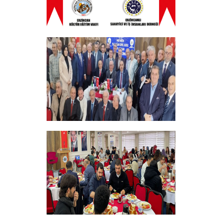
ERZINCAN VE TÜM SEHITLERI ANMA
PROGRAMI
+
Vakfımızın 28. Olağan genel kurulu
Yapıldı
+