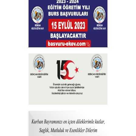
+
Burs Başvuruları
+
15 Temmuz 2023
+