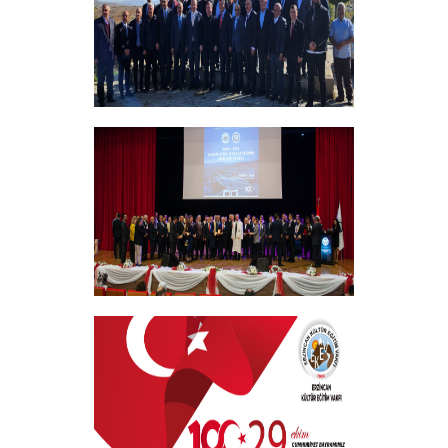
Vakıf Yönetim Kurulumuz Erzincan
Kemah'da Bir Takım Ziyaretlerde
Bulundu
+
EKEV “Akademik Bilim, Sanat ve Spor
Ödülleri” Töreni Yapıldı
+