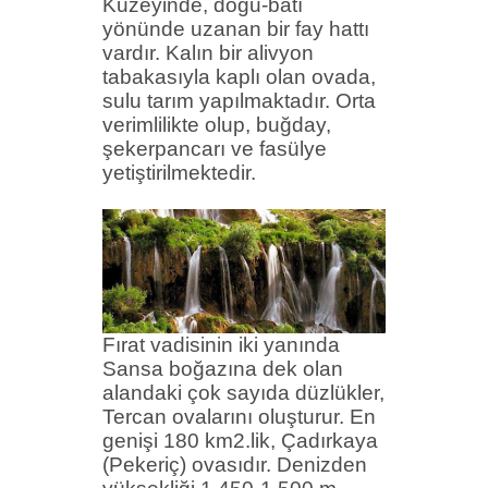
Kuzeyinde, doğu-batı
yönünde uzanan bir fay hattı
vardır. Kalın bir
alivyon
tabakasıyla kaplı olan ovada,
sulu tarım yapılmaktadır. Orta
verimlilikte olup, buğday,
şekerpancarı ve
fasülye
yetiştirilmektedir.
Fırat vadisinin iki yanında
Sansa boğazına dek olan
alandaki çok sayıda düzlükler,
Tercan ovalarını oluşturur. En
genişi 180 km2.
lik
,
Çadırkaya
(
Pekeriç
) ovasıdır. Denizden