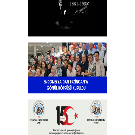
+
10 KASIM
+
Endonezya’dan Erzincan’a gönül
köprüsü
+