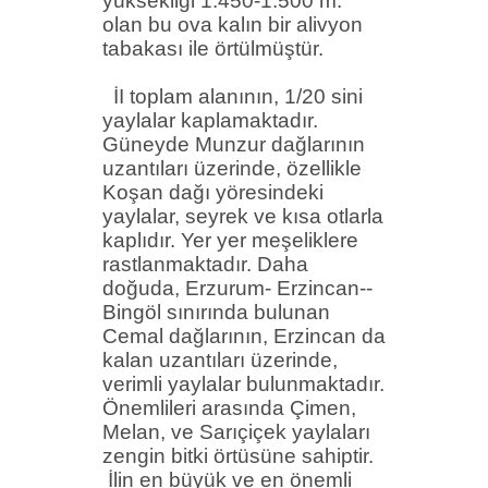
yüksekliği 1.450-1.500 m.
olan bu ova kalın bir
alivyon
tabakası ile örtülmüştür.
İI toplam alanının, 1/20 sini
yaylalar kaplamaktadır.
Güneyde
Munzur
dağlarının
uzantıları üzerinde, özellikle
Koşan dağı yöresindeki
yaylalar, seyrek ve kısa otlarla
kaplıdır. Yer
yer
meşeliklere
rastlanmaktadır. Daha
doğuda, Erzurum- Erzincan-­
Bingöl sınırında bulunan
Cemal dağlarının, Erzincan da
kalan uzantıları üzerinde,
verimli yaylalar bulunmaktadır.
Önemlileri arasında Çimen,
Melan
, ve
Sarıçiçek
yaylaları
zengin bitki örtüsüne sahiptir.
İlin en büyük ve en önemli