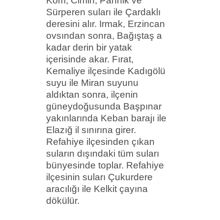
Kom
, Cimin,
Pahnik
ve
Sürperen
suları ile Çardaklı
deresini alır. Irmak, Erzincan
ovsından
sonra,
Bağıştaş
a
kadar derin bir yatak
içerisinde akar. Fırat,
Kemaliye ilçesinde
Kadıgölü
suyu ile Miran suyunu
aldıktan sonra, ilçenin
güneydoğusunda
Başpınar
yakınlarında Keban barajı ile
Elazığ il sınırına girer.
Refahiye ilçesinden çıkan
suların dışındaki tüm suları
bünyesinde toplar. Refahiye
ilçesinin suları
Çukurdere
aracılığı ile Kelkit çayına
dökülür.