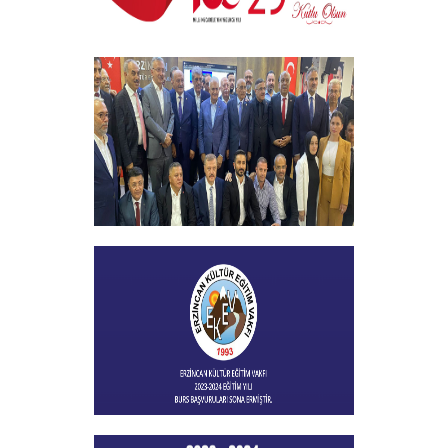
29 EKİM CUMHURİYET BAYRAMI
+
Vakfımızın 2023-2024 Yılı Burs
Toplantısı Yapıldı
+
Burs Başvuları Sona Ermiştir