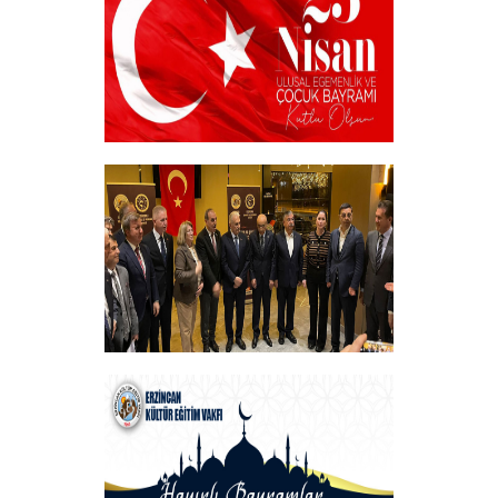
+
23 NİSAN
+
Vakfımızın Geleneksel İftar Programı
+