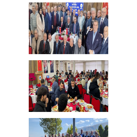
ERZINCAN VE TÜM SEHITLERI ANMA
PROGRAMI
+
Vakfımızın 28. Olağan genel kurulu
Yapıldı
+
Bursiyer Tanışma Toplantısı Yapıldı
+