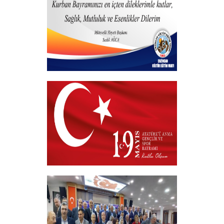
+
Hayırlı Bayramlar
+
19 MAYIS 2026
+