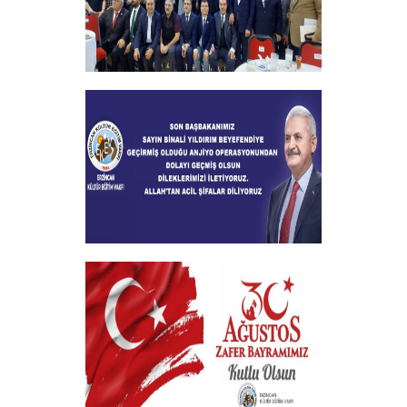
2024-2025 Burs Toplantısında 7000
Yakın Taahhüt alındı
+
Geçmiş Olsun Mesajı
+