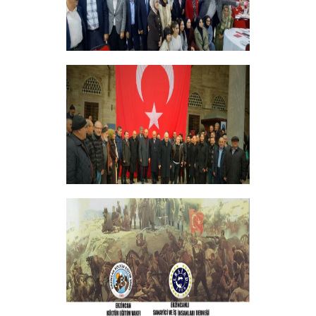
ERZİNCANLILAR EKEV’İN
GELENEKSEL İFTAR YEMEĞİNDE
BULUŞTU
+
GELENEKSEL ŞEHİTLERİMİZİ ANMA
PROGRAMI DÜZENLEDİK
+