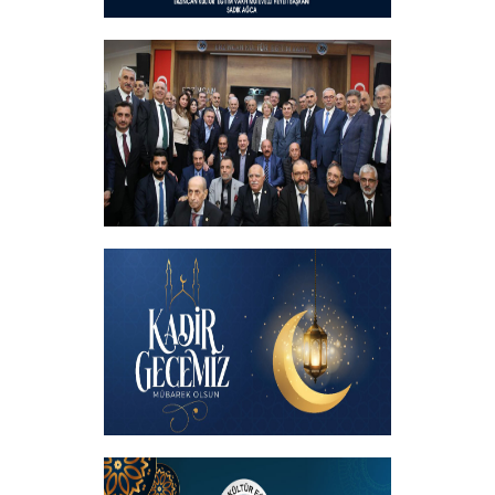
Hayırlı Bayramlar
+
İftar programında başbakanımızın
katılımıyla hemşehrilerimizle buluştuk
+
Kadir Gecemiz Mübarek Olsun