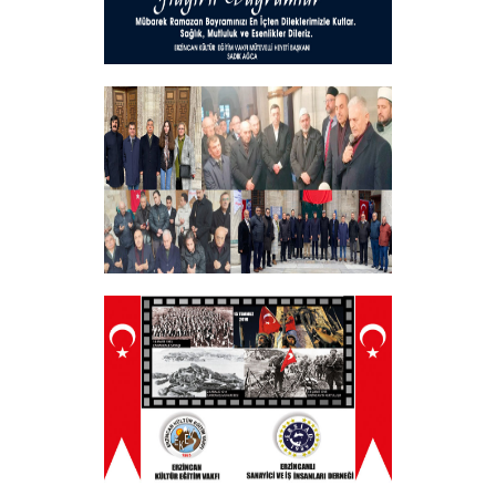
Hayırlı Bayramlar
+
Tüm Şehitlerimizi Anma Programı
Düzenledik
+