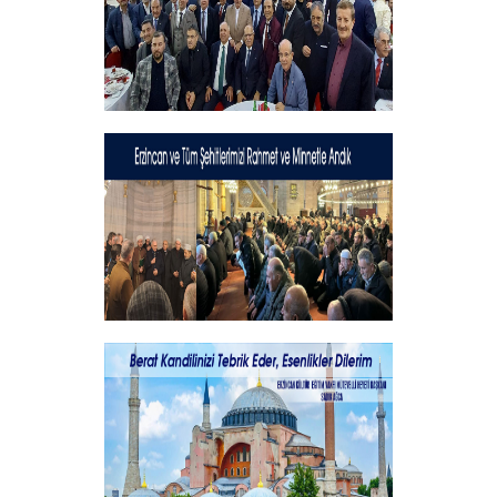
Geleneksel İftar Programımız
+
Şehitlerimizi Rahmet ve Minnetle
Andık...
+