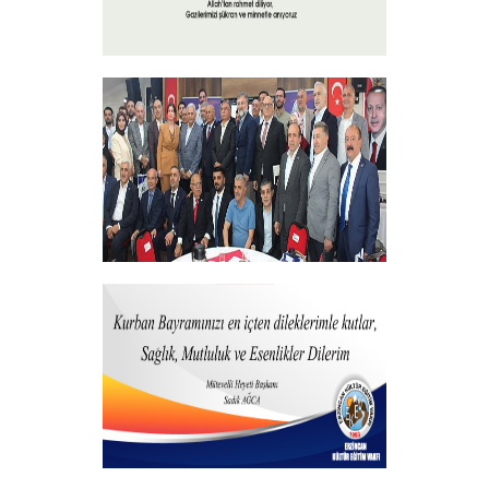
15 Temmuz 2025
+
Vakfımızdan Teşekkür Belgesi Takdim
Programı
+