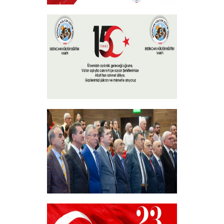
30 Ağustos Zafer Bayramı
+
15 Temmuz 2024
+
Akademik Bilim, Sanat ve Spor Ödülleri”
Sahiplerini Buldu.