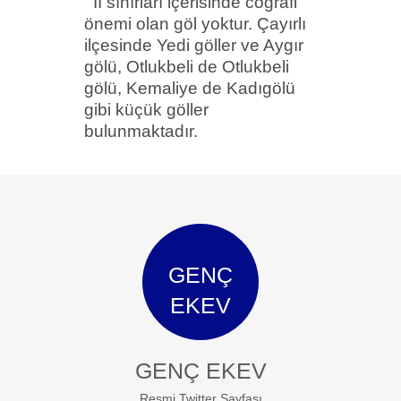
İI sınırları içerisinde coğrafi
önemi olan göl yoktur. Çayırlı
ilçesinde Yedi göller ve Aygır
gölü,
Otlukbeli
de
Otlukbeli
gölü, Kemaliye de
Kadıgölü
gibi küçük göller
bulunmaktadır.
GENÇ
EKEV
GENÇ EKEV
Resmi Twitter Sayfası