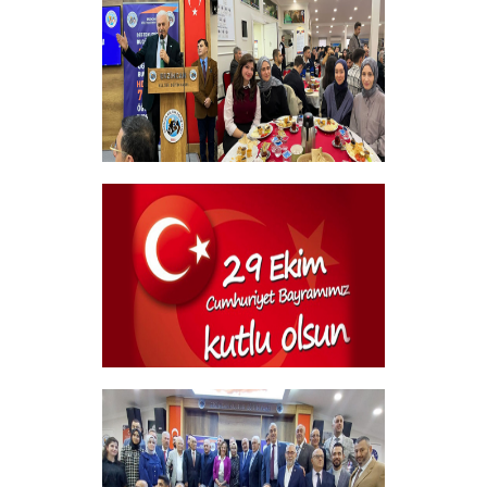
+
Geleneksel Bursiyer öğrencilerimizle
kahvaltı Programı
+
29 Ekim Cumhuriyet Bayramı
+