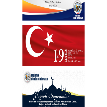
Hayırlı Bayramlar
+
VAKIF BAŞKANIMIZDAN 19 MAYIS
MESAJI
+