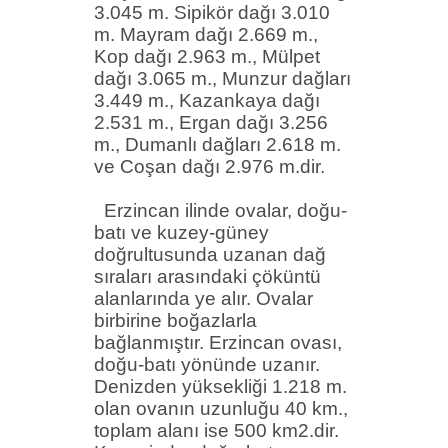
3.045 m.
Sipikör
dağı 3.010
m.
Mayram
dağı 2.669 m.,
Kop dağı 2.963 m.,
Mülpet
dağı 3.065 m.,
Munzur
dağları
3.449 m.,
Kazankaya
dağı
2.531 m.,
Ergan
dağı 3.256
m., Dumanlı dağları 2.618 m.
ve Coşan dağı 2.976 m.dir.
Erzincan ilinde ovalar, doğu-
batı ve kuzey-güney
doğrultusunda uzanan dağ
sıraları arasındaki çöküntü
alanlarında ye alır. Ovalar
birbirine boğazlarla
bağlanmıştır. Erzincan ovası,
doğu-batı yönünde uzanır.
Denizden yüksekliği 1.218 m.
olan ovanın uzunluğu 40 km.,
toplam alanı ise 500 km2.
dir
.