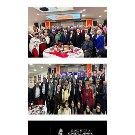
ERZINCAN VE TÜM SEHITLERI ANMA
PROGRAMI
+
Sadık Ağça Yeniden Başkan Seçildi
+
Vakfımızın 2025-2026 Yılı Burs
Toplantısı Yapıldı.