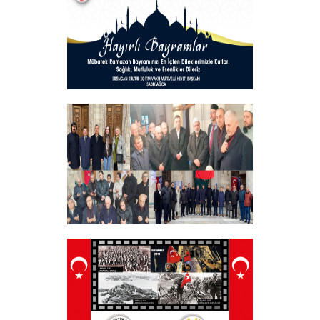
+
Hayırlı Bayramlar
+
Tüm Şehitlerimizi Anma Programı
Düzenledik
+