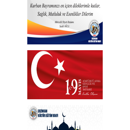
+
Hayırlı Bayramlar
+
VAKIF BAŞKANIMIZDAN 19 MAYIS
MESAJI
+