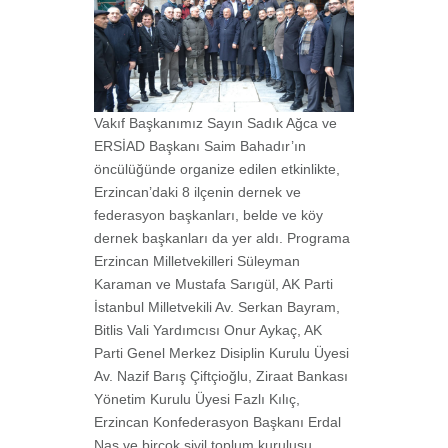
Vakıf Başkanımız Sayın Sadık Ağca ve
ERSİAD Başkanı Saim Bahadır’ın
öncülüğünde organize edilen etkinlikte,
Erzincan’daki 8 ilçenin dernek ve
federasyon başkanları, belde ve köy
dernek başkanları da yer aldı. Programa
Erzincan Milletvekilleri Süleyman
Karaman ve Mustafa Sarıgül, AK Parti
İstanbul Milletvekili Av. Serkan Bayram,
Bitlis Vali Yardımcısı Onur Aykaç, AK
Parti Genel Merkez Disiplin Kurulu Üyesi
Av. Nazif Barış Çiftçioğlu, Ziraat Bankası
Yönetim Kurulu Üyesi Fazlı Kılıç,
Erzincan Konfederasyon Başkanı Erdal
Nas ve birçok sivil toplum kuruluşu