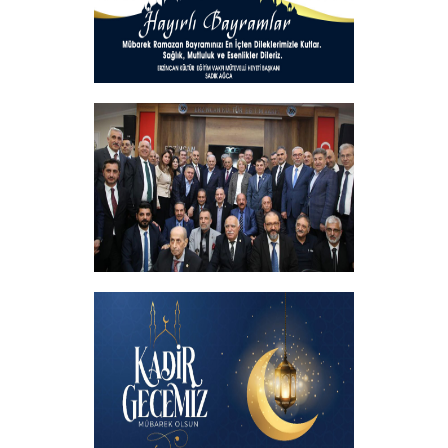
Hayırlı Bayramlar
+
İftar programında başbakanımızın
katılımıyla hemşehrilerimizle buluştuk
+