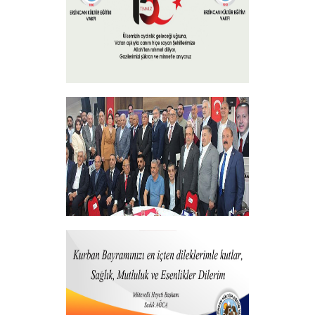
+
15 Temmuz 2025
+
Vakfımızdan Teşekkür Belgesi Takdim
Programı
+