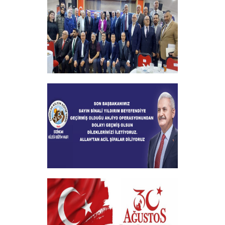
+
2024-2025 Burs Toplantısında 7000
Yakın Taahhüt alındı
+
Geçmiş Olsun Mesajı
+