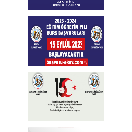
Burs Başvuları Sona Ermiştir
+
Burs Başvuruları
+
15 Temmuz 2023