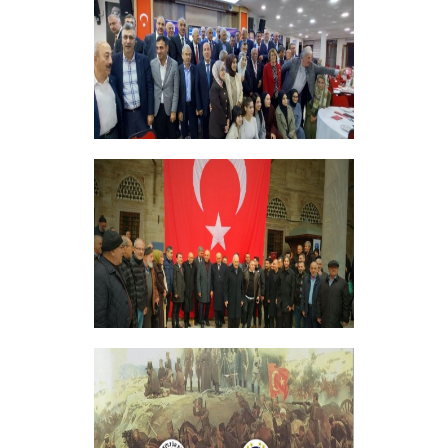
+
ERZİNCANLILAR EKEV’İN
GELENEKSEL İFTAR YEMEĞİNDE
BULUŞTU
+
GELENEKSEL ŞEHİTLERİMİZİ ANMA
PROGRAMI DÜZENLEDİK
+