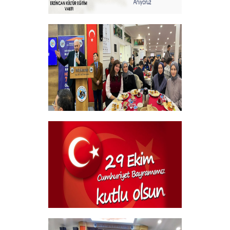
Sehitlerimizi Rahmetle Anıyoruz
+
Geleneksel Bursiyer öğrencilerimizle
kahvaltı Programı
+
29 Ekim Cumhuriyet Bayramı