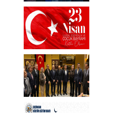
Akademik Bilim, Sanat ve Spor Ödülleri”
Sahiplerini Buldu.
+
23 NİSAN
+
Vakfımızın Geleneksel İftar Programı