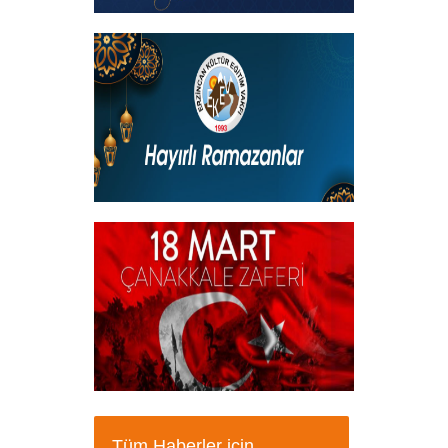
Kadir Gecemiz Mübarek Olsun
+
Hayırlı Ramazanlar
+
18 Mart Çanakkale Şehitleri Mesajı
Tüm Haberler için