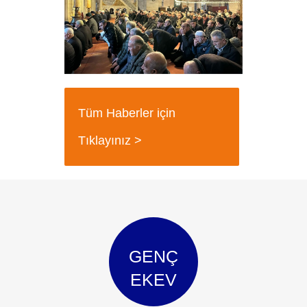
Tüm Haberler için
Tıklayınız >
GENÇ
EKEV