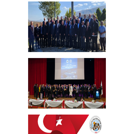
Bursiyer Tanışma Toplantısı Yapıldı
+
Vakıf Yönetim Kurulumuz Erzincan
Kemah'da Bir Takım Ziyaretlerde
Bulundu
+
EKEV “Akademik Bilim, Sanat ve Spor
Ödülleri” Töreni Yapıldı