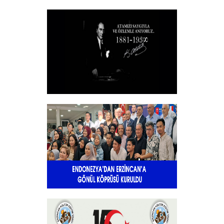
Vakfımızın 2025-2026 Yılı Burs
Toplantısı Yapıldı.
+
10 KASIM
+
Endonezya’dan Erzincan’a gönül
köprüsü