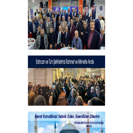
Hayırlı Bayramlar
+
Geleneksel İftar Programımız
+
Şehitlerimizi Rahmet ve Minnetle
Andık...
+