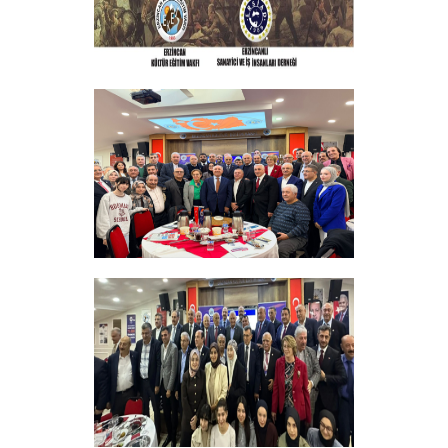
ERZINCAN VE TÜM SEHITLERI ANMA
PROGRAMI
+
Sadık Ağça Yeniden Başkan Seçildi
+