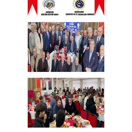
ERZINCAN VE TÜM SEHITLERI ANMA
PROGRAMI
+
Vakfımızın 28. Olağan genel kurulu
Yapıldı
+