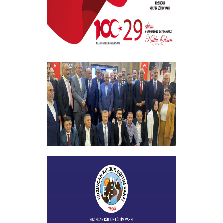
+
29 EKİM CUMHURİYET BAYRAMI
+
Vakfımızın 2023-2024 Yılı Burs
Toplantısı Yapıldı
+