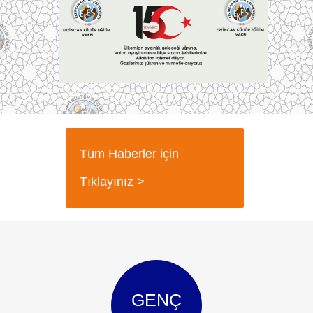
Tüm Haberler için
Tıklayınız >
GENÇ