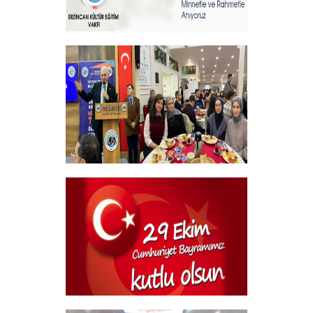
Sehitlerimizi Rahmetle Anıyoruz
+
Geleneksel Bursiyer öğrencilerimizle
kahvaltı Programı
+
29 Ekim Cumhuriyet Bayramı