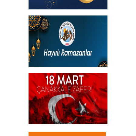
Kadir Gecemiz Mübarek Olsun
+
Hayırlı Ramazanlar
+
18 Mart Çanakkale Şehitleri Mesajı