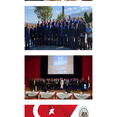
Bursiyer Tanışma Toplantısı Yapıldı
+
Vakıf Yönetim Kurulumuz Erzincan
Kemah'da Bir Takım Ziyaretlerde
Bulundu
+
EKEV “Akademik Bilim, Sanat ve Spor
Ödülleri” Töreni Yapıldı