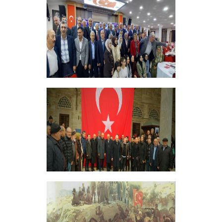
+
ERZİNCANLILAR EKEV’İN
GELENEKSEL İFTAR YEMEĞİNDE
BULUŞTU
+
GELENEKSEL ŞEHİTLERİMİZİ ANMA
PROGRAMI DÜZENLEDİK
+