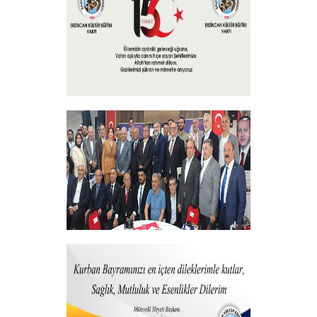
+
15 Temmuz 2025
+
Vakfımızdan Teşekkür Belgesi Takdim
Programı
+