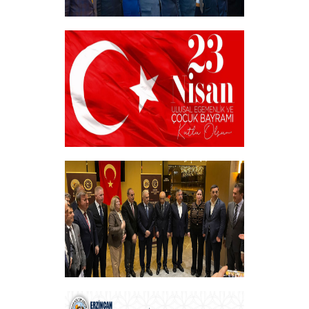
Akademik Bilim, Sanat ve Spor Ödülleri”
Sahiplerini Buldu.
+
23 NİSAN
+
Vakfımızın Geleneksel İftar Programı