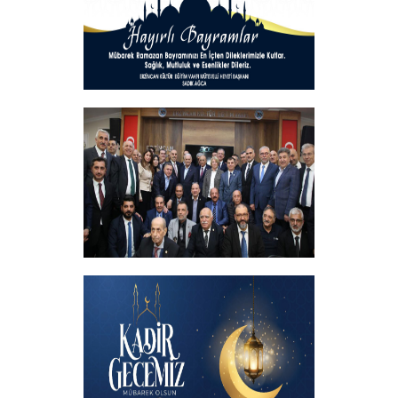
+
Hayırlı Bayramlar
+
İftar programında başbakanımızın
katılımıyla hemşehrilerimizle buluştuk
+