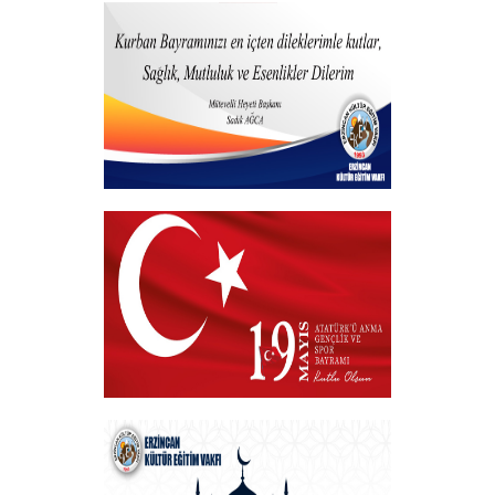
15 Temmuz 2023
+
Hayırlı Bayramlar
+
VAKIF BAŞKANIMIZDAN 19 MAYIS
MESAJI