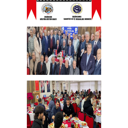
ERZINCAN VE TÜM SEHITLERI ANMA
PROGRAMI
+
Vakfımızın 28. Olağan genel kurulu
Yapıldı
+