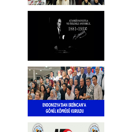
Vakfımızın 2025-2026 Yılı Burs
Toplantısı Yapıldı.
+
10 KASIM
+
Endonezya’dan Erzincan’a gönül
köprüsü