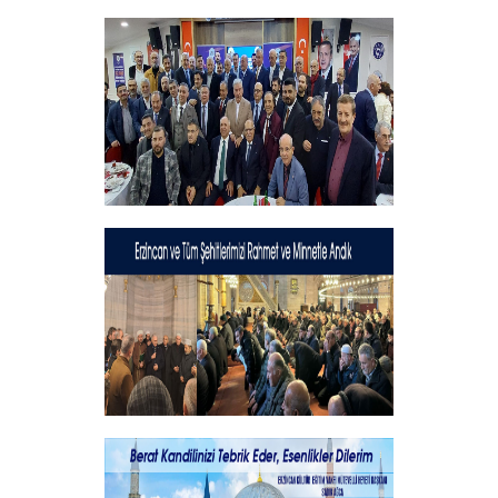
Hayırlı Bayramlar
+
Geleneksel İftar Programımız
+
Şehitlerimizi Rahmet ve Minnetle
Andık...