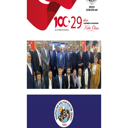
+
29 EKİM CUMHURİYET BAYRAMI
+
Vakfımızın 2023-2024 Yılı Burs
Toplantısı Yapıldı
+