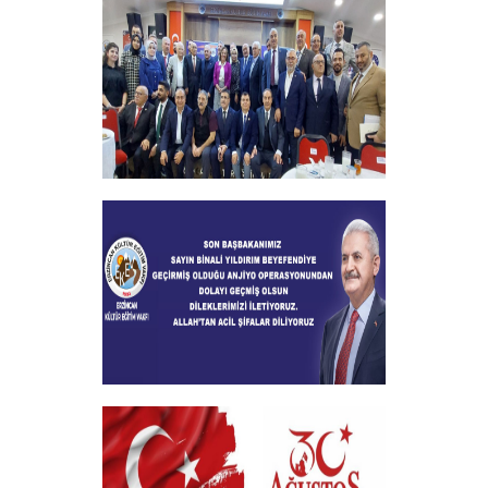
+
2024-2025 Burs Toplantısında 7000
Yakın Taahhüt alındı
+
Geçmiş Olsun Mesajı
+