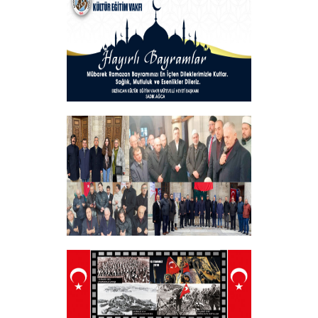
+
Hayırlı Bayramlar
+
Tüm Şehitlerimizi Anma Programı
Düzenledik
+