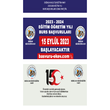
Burs Başvuları Sona Ermiştir
+
Burs Başvuruları
+