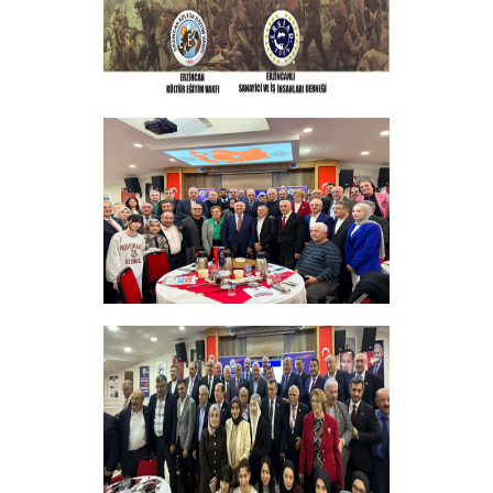
ERZINCAN VE TÜM SEHITLERI ANMA
PROGRAMI
+
Sadık Ağça Yeniden Başkan Seçildi
+