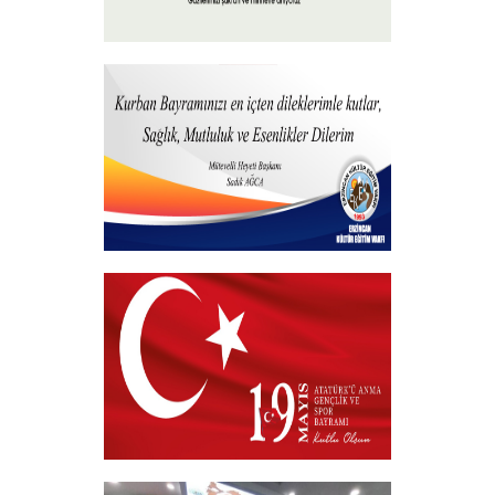
15 Temmuz 2026
+
Hayırlı Bayramlar
+
19 MAYIS 2026