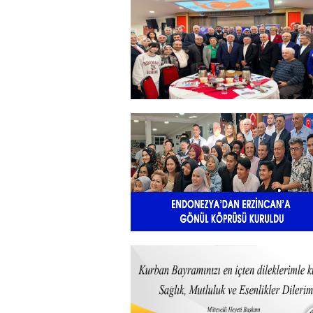
GELENEKSEL İFTAR
YEMEĞİNDE BULUŞTU
+
Sadık Ağça Yeniden Başkan
Seçildi
+
Endonezya’dan Erzincan’a gönü
köprüsü