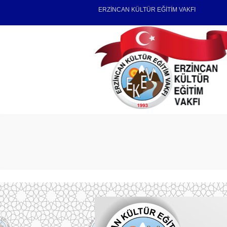
ERZİNCAN KÜLTÜR EĞİTİM VAKFI