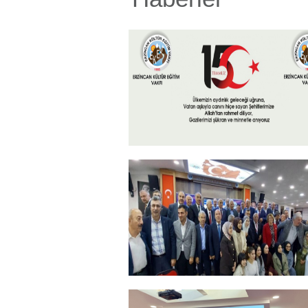
15 Temmuz 2026
+
ERZİNCANLILAR EKEV’İN