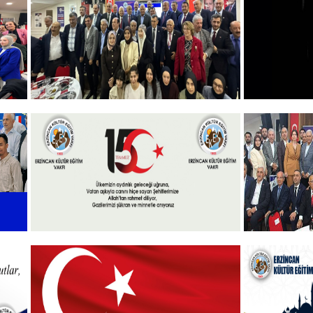
ANMA PROGRAMI
ANMA P
DÜZENLEDİK
+
Vakfımızın 2025-2026 Yılı Burs
10 KASI
Toplantısı Yapıldı.
+
l
15 Temmuz 2025
Vakfımızd
Takdim P
+