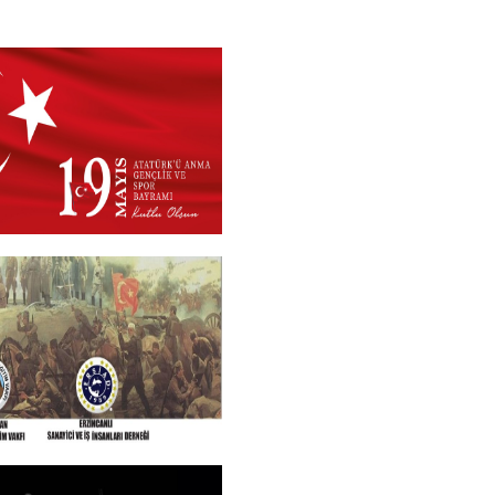
 2026
+
N VE TÜM SEHITLERI