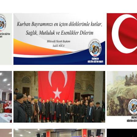
Hayırlı Bayramlar
19 MAYIS
+
GELENEKSEL ŞEHİTLERİMİZİ
ERZINCA