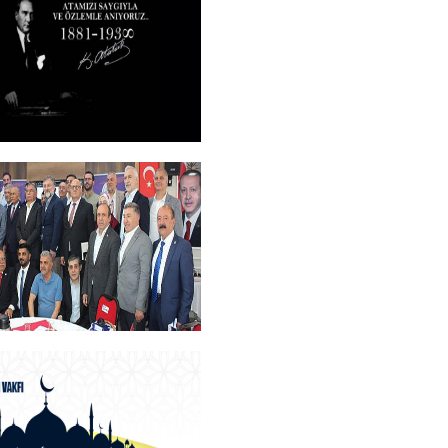
ROGRAMI
+
M
+
an Teşekkür Belgesi
rogramı