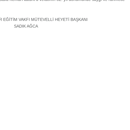
 EĞİTİM VAKFI MÜTEVELLİ HEYETİ BAŞKANI
SADIK AĞCA