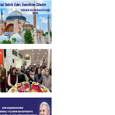
ayramlar
+
kanımızdan Kandil
+
l Bursiyer
imizle kahvaltı