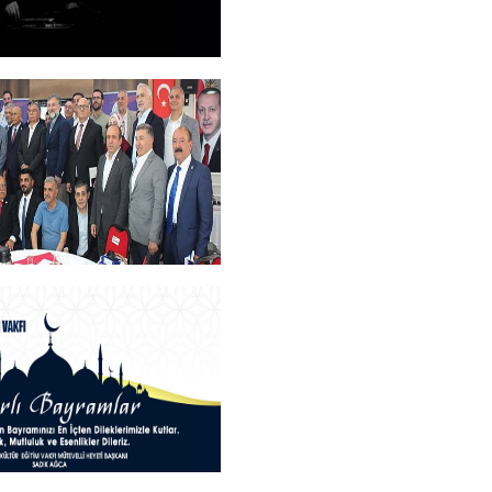
M
+
an Teşekkür Belgesi
rogramı
+