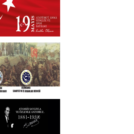
 2026
+
N VE TÜM SEHITLERI
ROGRAMI
+