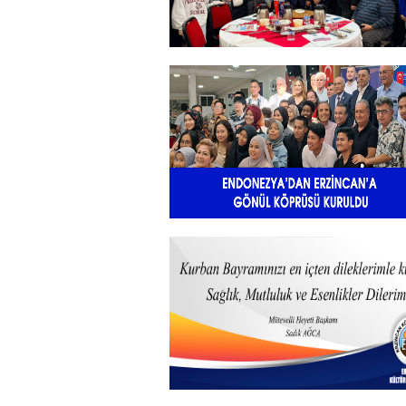
+
Sadık Ağça Yeniden Başkan
Seçildi
+
Endonezya’dan Erzincan’a gönü
köprüsü
+