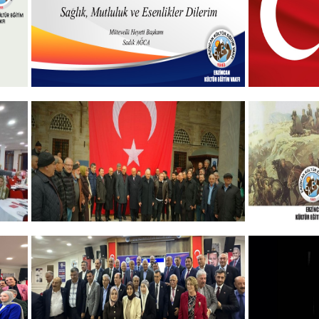
Hayırlı Bayramlar
19 MAYIS
+
GELENEKSEL ŞEHİTLERİMİZİ
ERZINCA
ANMA PROGRAMI
ANMA P
DÜZENLEDİK