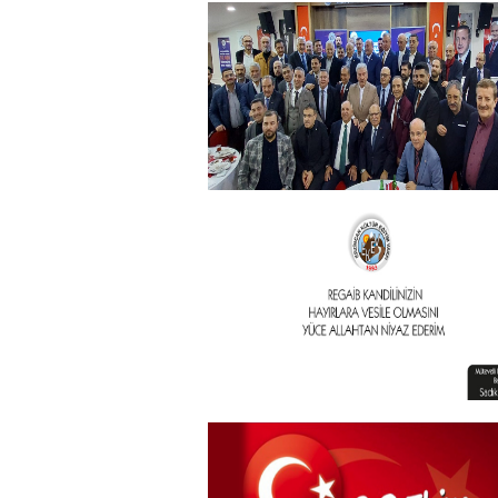
Kurban Bayramı
+
Geleneksel İftar Programımız
+
Vakıf Başkanımızdan Kandil
mesajı