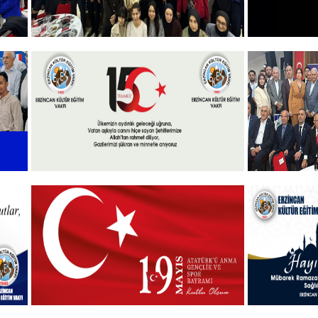
+
Vakfımızın 2025-2026 Yılı Burs
10 KASI
Toplantısı Yapıldı.
+
l
15 Temmuz 2025
Vakfımızd
Takdim P
+