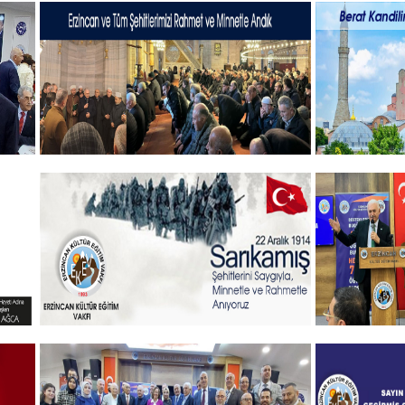
19 MAYIS 2025
Hayırlı B
+
Şehitlerimizi Rahmet ve Minnetle
Vakıf Baş
Andık...
mesajı
+
Sehitlerimizi Rahmetle Anıyoruz
Gelenekse
öğrenciler
Programı