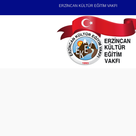
ERZİNCAN KÜLTÜR EĞİTİM VAKFI