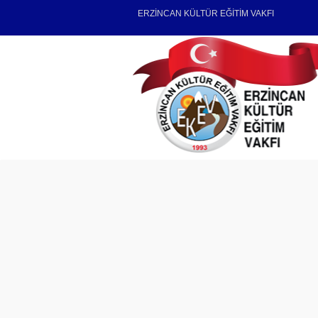
ERZİNCAN KÜLTÜR EĞİTİM VAKFI